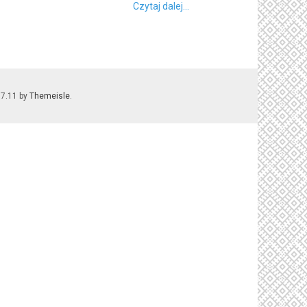
Czytaj dalej...
.7.11 by
Themeisle
.