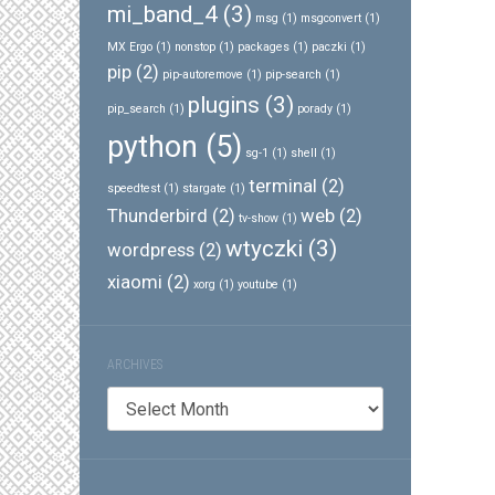
mi_band_4
(3)
msg
(1)
msgconvert
(1)
MX Ergo
(1)
nonstop
(1)
packages
(1)
paczki
(1)
pip
(2)
pip-autoremove
(1)
pip-search
(1)
plugins
(3)
pip_search
(1)
porady
(1)
python
(5)
sg-1
(1)
shell
(1)
terminal
(2)
speedtest
(1)
stargate
(1)
Thunderbird
(2)
web
(2)
tv-show
(1)
wtyczki
(3)
wordpress
(2)
xiaomi
(2)
xorg
(1)
youtube
(1)
ARCHIVES
Archives