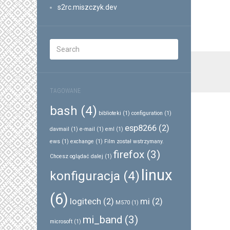
s2rc.miszczyk.dev
TAGOWANE
bash
(4)
biblioteki
(1)
configuration
(1)
esp8266
(2)
davmail
(1)
e-mail
(1)
eml
(1)
ews
(1)
exchange
(1)
Film został wstrzymany.
firefox
(3)
Chcesz oglądać dalej
(1)
linux
konfiguracja
(4)
(6)
logitech
(2)
mi
(2)
M570
(1)
mi_band
(3)
microsoft
(1)