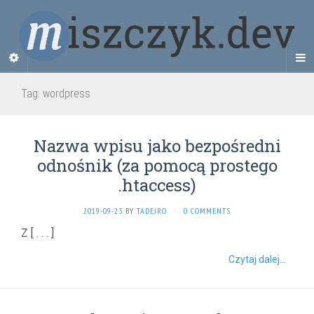
Tag:
wordpress
Nazwa wpisu jako bezpośredni
odnośnik (za pomocą prostego
.htaccess)
2019-09-23
BY
TADEJRO
·
0 COMMENTS
Z
[ . . . ]
Czytaj dalej...