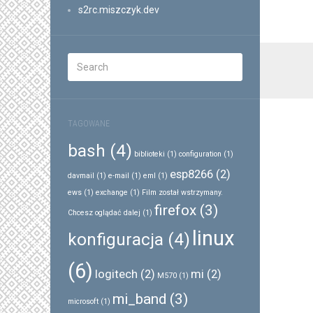
s2rc.miszczyk.dev
TAGOWANE
bash
(4)
biblioteki
(1)
configuration
(1)
esp8266
(2)
davmail
(1)
e-mail
(1)
eml
(1)
ews
(1)
exchange
(1)
Film został wstrzymany.
firefox
(3)
Chcesz oglądać dalej
(1)
linux
konfiguracja
(4)
(6)
logitech
(2)
mi
(2)
M570
(1)
mi_band
(3)
microsoft
(1)