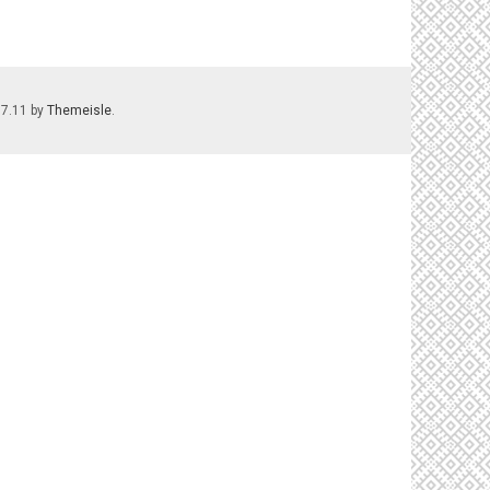
.7.11 by
Themeisle
.