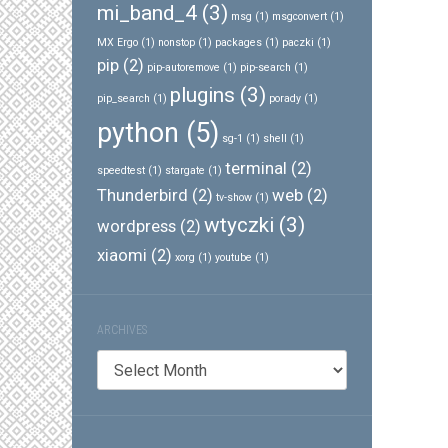
mi_band_4
(3)
msg
(1)
msgconvert
(1)
MX Ergo
(1)
nonstop
(1)
packages
(1)
paczki
(1)
pip
(2)
pip-autoremove
(1)
pip-search
(1)
plugins
(3)
pip_search
(1)
porady
(1)
python
(5)
sg-1
(1)
shell
(1)
terminal
(2)
speedtest
(1)
stargate
(1)
Thunderbird
(2)
web
(2)
tv-show
(1)
wtyczki
(3)
wordpress
(2)
xiaomi
(2)
xorg
(1)
youtube
(1)
ARCHIVES
Archives