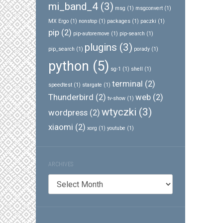
mi_band_4
(3)
msg
(1)
msgconvert
(1)
MX Ergo
(1)
nonstop
(1)
packages
(1)
paczki
(1)
pip
(2)
pip-autoremove
(1)
pip-search
(1)
plugins
(3)
pip_search
(1)
porady
(1)
python
(5)
sg-1
(1)
shell
(1)
terminal
(2)
speedtest
(1)
stargate
(1)
Thunderbird
(2)
web
(2)
tv-show
(1)
wtyczki
(3)
wordpress
(2)
xiaomi
(2)
xorg
(1)
youtube
(1)
ARCHIVES
Archives