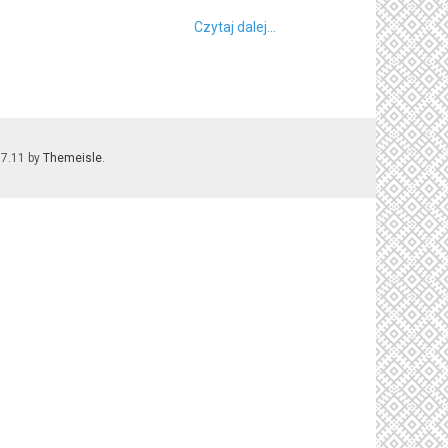
Czytaj dalej...
.7.11 by
Themeisle
.