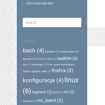
s2rc.miszczyk.dev
TAGOWANE
bash
(4)
biblioteki
(1)
configuration
(1)
esp8266
(2)
davmail
(1)
e-mail
(1)
eml
(1)
ews
(1)
exchange
(1)
Film został wstrzymany.
firefox
(3)
Chcesz oglądać dalej
(1)
linux
konfiguracja
(4)
(6)
logitech
(2)
mi
(2)
M570
(1)
mi_band
(3)
microsoft
(1)