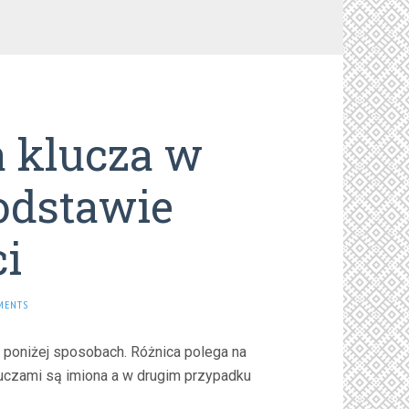
 klucza w
odstawie
i
MENTS
poniżej sposobach. Różnica polega na
uczami są imiona a w drugim przypadku